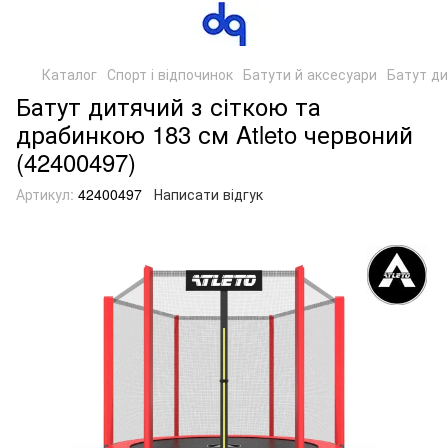
Каталог
Спорт і відпочинок
Батути й аксесуари
Батут ди
Батут дитячий з сіткою та
драбинкою 183 см Atleto червоний
(42400497)
Артикул:
42400497
Написати відгук