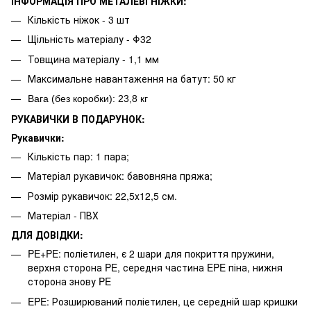
ІНФОРМАЦІЯ ПРО МЕТАЛЕВІ НІЖКИ:
Кількість ніжок - 3 шт
Щільність матеріалу - Φ32
Товщина матеріалу - 1,1 мм
Максимальне навантаження на батут: 50 кг
Вага (без коробки): 23,8 кг
РУКАВИЧКИ В ПОДАРУНОК:
Рукавички:
Кількість пар: 1 пара;
Матеріал рукавичок: бавовняна пряжа;
Розмір рукавичок: 22,5х12,5 см.
Матеріал - ПВХ
ДЛЯ ДОВІДКИ:
PE+PE: поліетилен, є 2 шари для покриття пружини,
верхня сторона PE, середня частина EPE піна, нижня
сторона знову PE
EPE: Розширюваний поліетилен, це середній шар кришки