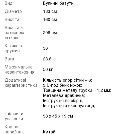
Вид
Вуличні батути
Діаметр
183 см
Висота
160 см
Висота з
захисною
206 см
сіткою
Кількість
36
пружин
Вага
23.8 кг
Максимальне
50 кг
навантаження
Додаткові
Кількість опор сітки – 6;
характеристики
3 U-подібних ніжок;
Товщина металу трубки – 1,2 мм;
Металева драбинка;
Інструкція по збірці;
Інструкція з експлуатації;
Габарити
98 х 45 х 19 см
упаковки
Країна-
виробник
Китай