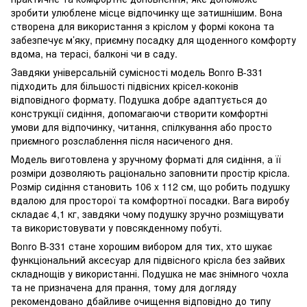
зробити улюблене місце відпочинку ще затишнішим. Вона
створена для використання з кріслом у формі кокона та
забезпечує м’яку, приємну посадку для щоденного комфорту
вдома, на терасі, балконі чи в саду.
Завдяки універсальній сумісності модель Bonro B-331
підходить для більшості підвісних крісел-коконів
відповідного формату. Подушка добре адаптується до
конструкції сидіння, допомагаючи створити комфортні
умови для відпочинку, читання, спілкування або просто
приємного розслаблення після насиченого дня.
Модель виготовлена у зручному форматі для сидіння, а її
розміри дозволяють раціонально заповнити простір крісла.
Розмір сидіння становить 106 x 112 см, що робить подушку
вдалою для просторої та комфортної посадки. Вага виробу
складає 4,1 кг, завдяки чому подушку зручно розміщувати
та використовувати у повсякденному побуті.
Bonro B-331 стане хорошим вибором для тих, хто шукає
функціональний аксесуар для підвісного крісла без зайвих
складнощів у використанні. Подушка не має знімного чохла
та не призначена для прання, тому для догляду
рекомендовано дбайливе очищення відповідно до типу