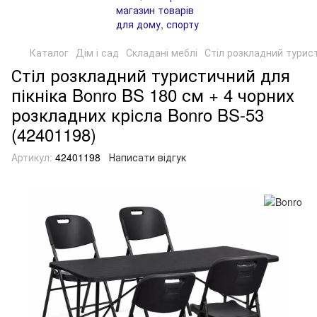
Каталог
Дім і сад
Складані меблі
Стіл розкладний турист
Стіл розкладний туристичний для
пікніка Bonro BS 180 см + 4 чорних
розкладних крісла Bonro BS-53
(42401198)
Артикул:
42401198
Написати відгук