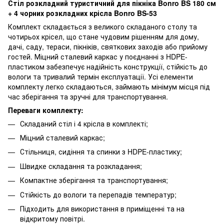
Стіл розкладний туристичний для пікніка Bonro BS 180 см
+ 4 чорних розкладних крісла Bonro BS-53
Комплект складається з великого складаного столу та
чотирьох крісел, що стане чудовим рішенням для дому,
дачі, саду, тераси, пікніків, святкових заходів або прийому
гостей. Міцний сталевий каркас у поєднанні з HDPE-
пластиком забезпечує надійність конструкції, стійкість до
вологи та тривалий термін експлуатації. Усі елементи
комплекту легко складаються, займають мінімум місця під
час зберігання та зручні для транспортування.
Переваги комплекту:
Складаний стіл і 4 крісла в комплекті;
Міцний сталевий каркас;
Стільниця, сидіння та спинки з HDPE-пластику;
Швидке складання та розкладання;
Компактне зберігання та транспортування;
Стійкість до вологи та перепадів температур;
Підходить для використання в приміщенні та на
відкритому повітрі.