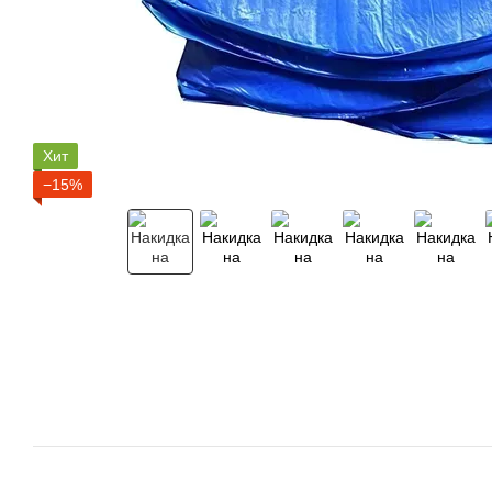
Хит
−15%