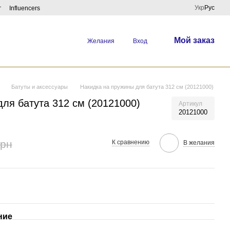
Укр
Рус
г
Influencers
Мой заказ
Желания
Вход
Батуты и аксессуары
Накидка на пружины для батута 312 см (20121000)
ля батута 312 см (20121000)
Артикул
20121000
грн
К сравнению
В желания
ние