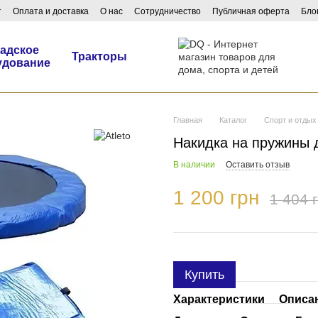
т
Оплата и доставка
О нас
Сотрудничество
Публичная оферта
Бло
адское
Тракторы
удование
Главная
Каталог
Спорт и отдых
Накидка на пружины д
В наличии
Оставить отзыв
1 200 грн
1 404 
Купить
Характеристики
Описа