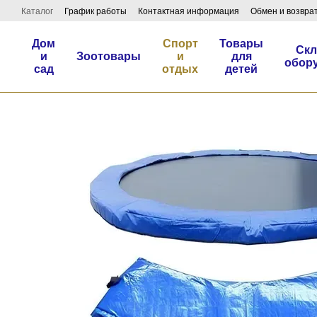
Перейти к основному контенту
Каталог
График работы
Контактная информация
Обмен и возвра
Дом
Спорт
Товары
Скл
и
Зоотовары
и
для
обор
сад
отдых
детей