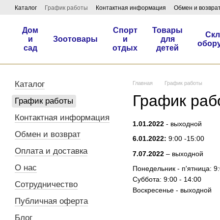
Перейти к основному контенту
Каталог
График работы
Контактная информация
Обмен и возвра
Дом
Спорт
Товары
Скл
и
Зоотовары
и
для
обор
сад
отдых
детей
Каталог
Главная
График работы
График раб
График работы
Контактная информация
1.01.2022
- выходной
Обмен и возврат
6.01.2022:
9:00 -15:00
Оплата и доставка
7.07.2022
– выходной
О нас
Понедельник - п'ятница: 9:
Суббота: 9:00 - 14:00
Сотрудничество
Воскресенье - выходной
Публичная оферта
Блог