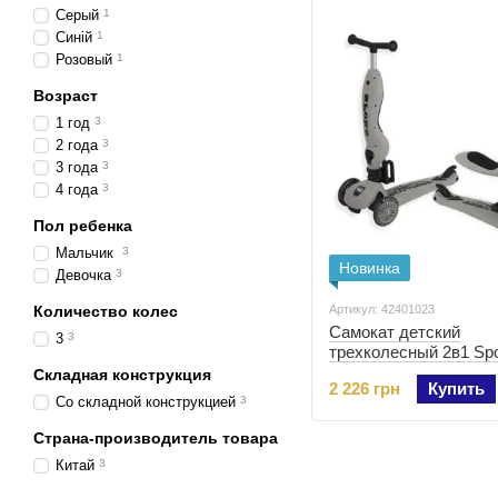
Серый
1
Синій
1
Розовый
1
Возраст
1 год
3
2 года
3
3 года
3
4 года
3
Пол ребенка
Мальчик
3
Новинка
Девочка
3
Количество колес
Артикул: 42401023
Самокат детский
3
3
трехколесный 2в1 Sp
322 светло-серый (42
Складная конструкция
2 226 грн
Купить
Со складной конструкцией
3
Страна-производитель товара
Китай
3