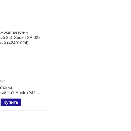
1024
етский
ный 2в1 Spoko SP-
й (42401024)
Купить