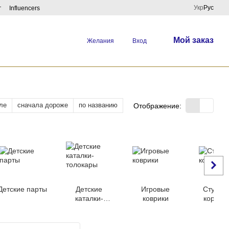
Укр
Рус
г
Influencers
Мой заказ
Желания
Вход
ле
сначала дороже
по названию
Отображение:
Детские парты
Детские
Игровые
Стулья
каталки-
коврики
кормле
толокары