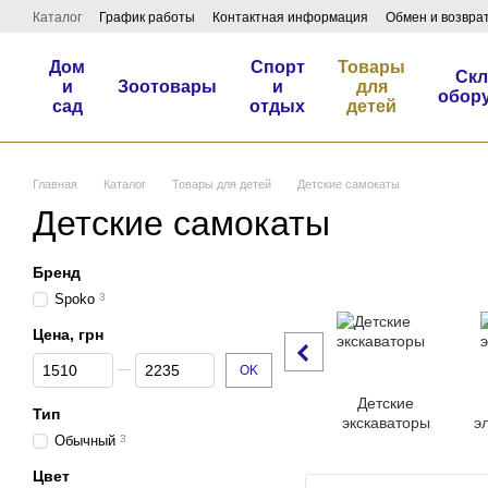
Перейти к основному контенту
Каталог
График работы
Контактная информация
Обмен и возвра
Дом
Спорт
Товары
Скл
и
Зоотовары
и
для
обор
сад
отдых
детей
Главная
Каталог
Товары для детей
Детские самокаты
Детские самокаты
Бренд
Spoko
3
Цена, грн
От Цена, грн
До Цена, грн
OK
Детские
Тип
экскаваторы
э
Обычный
3
Цвет