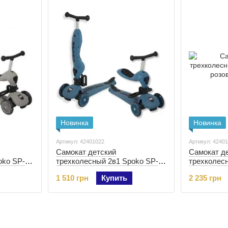
Новинка
Новинка
Артикул: 42401022
Артикул: 4240
Самокат детский
Самокат д
oko SP-
трехколесный 2в1 Spoko SP-
трехколес
401023)
322 синий (42401022)
322 розовы
1 510 грн
Купить
2 235 грн