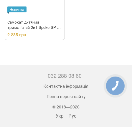
Новинка
Самокат дитячий
триколісний 2в1 Spoko SP-
322 рожевий (42401024)
2 235 грн
032 288 08 60
Контактна інформація
Повна версія сайту
© 2018—2026
Укр
Рус
-