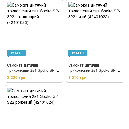
Новинка
Новинка
Самокат дитячий
Самокат дитячий
триколісний 2в1 Spoko SP-
триколісний 2в1 Spoko SP-
322 світло-сірий (42401023)
322 синій (42401022)
2 226 грн
1 510 грн