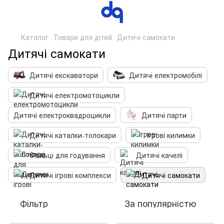
Каталог
Товари для дітей
Дитячі самокати
Дитячі самокати
Дитячі екскаватори
Дитячі електромобілі
Дитячі електромотоцикли
Дитячі електроквадроцикли
Дитячі парти
Дитячі каталки-толокари
Ігрові килимки
Стільці для годування
Дитячі качелі
Дитячі ігрові комплекси
Дитячі самокати
Фільтр
За популярністю