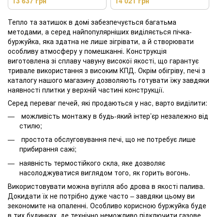
13 637 грн
14 021 грн
Тепло та затишок в домі забезпечується багатьма
методами, а серед найпопулярніших виділяється пічка-
буржуйка, яка здатна не лише зігрівати, а й створювати
особливу атмосферу у помешканні. Конструкція
виготовлена зі сплаву чавуну високої якості, що гарантує
тривале використання з високим КПД. Окрім обігріву, печі з
каталогу нашого магазину дозволяють готувати їжу завдяки
наявності плитки у верхній частині конструкції.
Серед переваг печей, які продаються у нас, варто виділити:
можливість монтажу в будь-який інтер’єр незалежно від
стилю;
простота обслуговування печі, що не потребує лише
прибирання сажі;
наявність термостійкого скла, яке дозволяє
насолоджуватися виглядом того, як горить вогонь.
Використовувати можна вугілля або дрова в якості палива.
Докидати їх не потрібно дуже часто – завдяки цьому ви
зекономите на опаленні. Особливо корисною буржуйка буде
в тих будинках, де технічно неможливо підключити газове