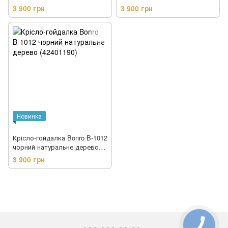
(42401184)
деревом (42401186)
3 900 грн
3 900 грн
Новинка
Крісло-гойдалка Bonro B-1012
чорний натуральне дерево
(42401190)
3 900 грн