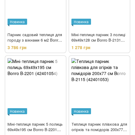
Новинка
Новинка
Парник садовий теплиця для
Міні-теплиця парник 3 полиці
городу з вікнами 6 м2 Bonro
69х49х128 см Bonro B-2131
(42400475)
(42401055)
3 786 грн
1 278 грн
Новинка
Новинка
Міні-теплиця парник 5 полиць
Теплиця парник плівкова для
69х49х195 см Bonro B-2201
огірків та помідорів 200х77
(42401054)
см Bonro B-2115 (42401053)