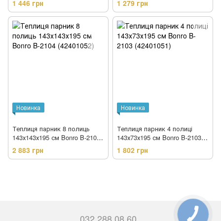
1 446 грн
1 279 грн
Новинка
Новинка
Теплиця парник 8 полиць
Теплиця парник 4 полиці
143х143х195 см Bonro B-2104
143х73х195 см Bonro B-2103
(42401052)
(42401051)
2 883 грн
1 802 грн
032 288 08 60