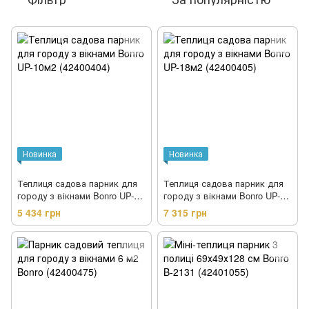
Новинка
Новинка
Теплиця садова парник для
Теплиця садова парник для
городу з вікнами Bonro UP-
городу з вікнами Bonro UP-
10м2 (42400404)
18м2 (42400405)
5 434 грн
7 315 грн