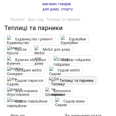
Каталог
Дім і сад
Теплиці та парники
Теплиці та парники
Будівництво і ремонт
Буржуйки
Крісла
Меблі для дому
Вуличні обігрівачі
Садові гойдалки
Складані меблі
Садові меблі
Садові парасолі
Теплиці та парники
Агротканина
Шезлонги
Садові павільйони
Садові візки
Фільтр
За популярністю