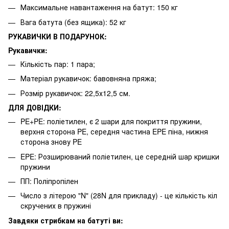
Максимальне навантаження на батут: 150 кг
Вага батута (без ящика): 52 кг
РУКАВИЧКИ В ПОДАРУНОК:
Рукавички:
Кількість пар: 1 пара;
Матеріал рукавичок: бавовняна пряжа;
Розмір рукавичок: 22,5х12,5 см.
ДЛЯ ДОВІДКИ:
PE+PE: поліетилен, є 2 шари для покриття пружини,
верхня сторона PE, середня частина EPE піна, нижня
сторона знову PE
EPE: Розширюваний поліетилен, це середній шар кришки
пружини
ПП: Поліпропілен
Число з літерою "N" (28N для прикладу) - це кількість кіл
скручених в пружині
Завдяки стрибкам на батуті ви: