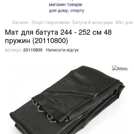
Каталог
Спорт і відпочинок
Батути й аксесуари
Мат для 
Мат для батута 244 - 252 см 48
пружин (20110800)
Артикул:
20110800
Написати відгук