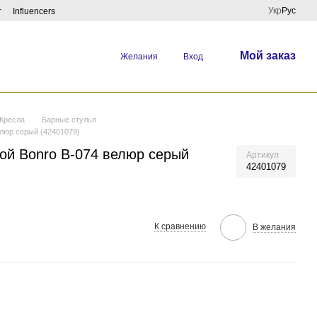
Укр
Рус
г
Influencers
Мой заказ
Желания
Вход
Кресла
Барные стулья
елюр серый (42401079)
кой Bonro B-074 велюр серый
Артикул
42401079
К сравнению
В желания