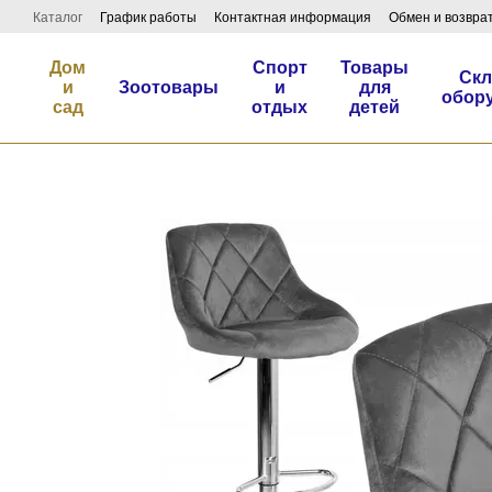
Перейти к основному контенту
Каталог
График работы
Контактная информация
Обмен и возвра
Дом
Спорт
Товары
Скл
и
Зоотовары
и
для
обор
сад
отдых
детей