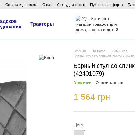
т
Оплата и доставка
О нас
Сотрудничество
Публичная оферта
Бло
адское
Тракторы
удование
Главная
Каталог
Дом и сад
Барный стул со спинкой Bonro B-074 в
Барный стул со спин
(42401079)
В наличии
Оставить отзыв
1 564 грн
Цвет