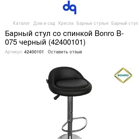
Каталог
Дом и сад
Кресла
Барные стулья
Барный стул 
Барный стул со спинкой Bonro B-
075 черный (42400101)
Артикул:
42400101
Оставить отзыв