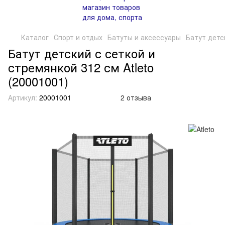
Каталог
Спорт и отдых
Батуты и аксессуары
Батут детс
Батут детский с сеткой и
стремянкой 312 см Atleto
(20001001)
Артикул:
20001001
2 отзыва