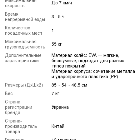
До 7 км/ч
скорость
Время
3 - 5 ч
непрерывной езды
Количество
1
посадочных мест
Максимальная
55 кг
грузоподъемность
Дополнительные
Материал колёс: EVA — мягкие,
характеристики
бесшумные, подходят для разных
типов покрытий
Материал корпуса: сочетание металла
и ударопрочного пластика (PP)
Размеры (ДхШхВ)
85 × 54 × 48.5 см
Вес
7 кг
Страна
регистрации
Украина
бренда
Страна-
производитель
Китай
товара
Гарантия
12 месяцев