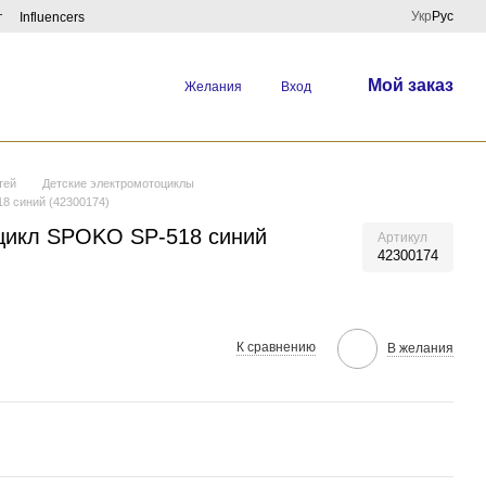
Укр
Рус
г
Influencers
Мой заказ
Желания
Вход
тей
Детские электромотоциклы
8 синий (42300174)
цикл SPOKO SP-518 синий
Артикул
42300174
К сравнению
В желания