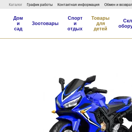
Перейти к основному контенту
Каталог
График работы
Контактная информация
Обмен и возвра
Дом
Спорт
Товары
Скл
и
Зоотовары
и
для
обор
сад
отдых
детей