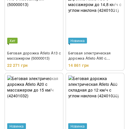
Хит
Новинка
Беговая дорожка Atleto A13 с
Беговая электрическая
массажером (50000013)
дорожка Atleto A90 с
массажером до 14,8 км/ч с
22 271 грн
14 861 грн
углом наклона (42401031)
Новинка
Новинка