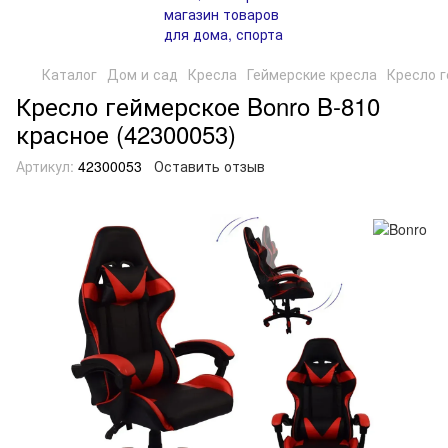
Каталог
Дом и сад
Кресла
Геймерские кресла
Кресло г
Кресло геймерское Bonro B-810
красное (42300053)
Артикул:
42300053
Оставить отзыв