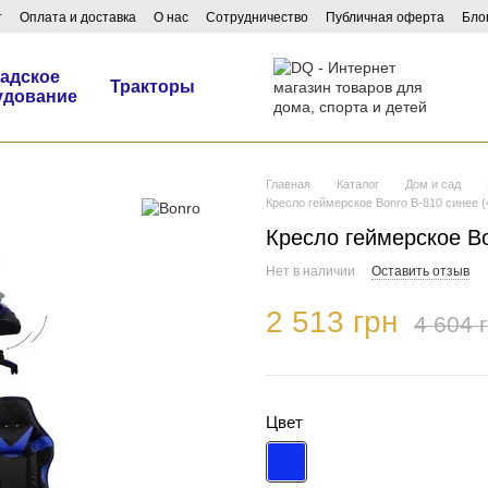
т
Оплата и доставка
О нас
Сотрудничество
Публичная оферта
Бло
адское
Тракторы
удование
Главная
Каталог
Дом и сад
Кресло геймерское Bonro B-810 синее 
Кресло геймерское Bo
Нет в наличии
Оставить отзыв
2 513 грн
4 604 
Цвет