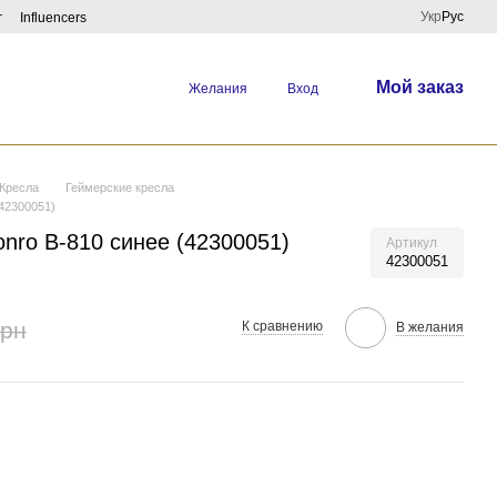
Укр
Рус
г
Influencers
Мой заказ
Желания
Вход
Кресла
Геймерские кресла
(42300051)
nro B-810 синее (42300051)
Артикул
42300051
грн
К сравнению
В желания