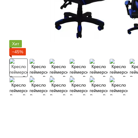
Хит
−45%