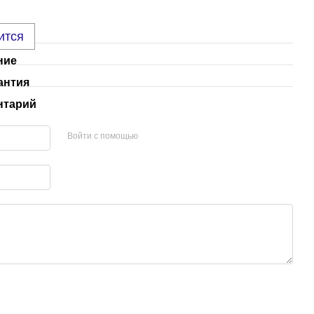
ится
ние
антия
нтарий
Войти с помощью