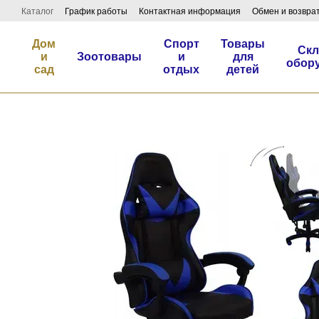
Перейти к основному контенту
Каталог
График работы
Контактная информация
Обмен и возвра
Дом
Спорт
Товары
Скл
и
Зоотовары
и
для
обор
сад
отдых
детей