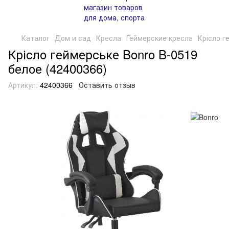
Каталог
Дом и сад
Кресла
Геймерские кресла
Крісло г
Крісло геймерське Bonro B-0519
белое (42400366)
Артикул:
42400366
Оставить отзыв