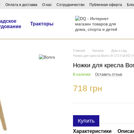
т
Оплата и доставка
О нас
Сотрудничество
Публичная оферта
Бло
адское
Тракторы
удование
Главная
Каталог
Дом и сад
Ножки для кресла Bonro B-173 Full KD (
Ножки для кресла Bon
В наличии
Оставить отзыв
718 грн
Купить
Характеристики
Описа