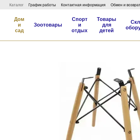
Перейти к основному контенту
Каталог
График работы
Контактная информация
Обмен и возвра
Дом
Спорт
Товары
Скл
и
Зоотовары
и
для
обор
сад
отдых
детей