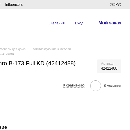
Укр
Рус
г
Influencers
Мой заказ
Желания
Вход
Мебель для дома
Комплектующие к мебели
42412488)
ro B-173 Full KD (42412488)
Артикул
42412488
К сравнению
В желания
ние