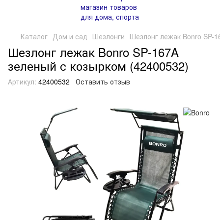
Каталог
Дом и сад
Шезлонги
Шезлонг лежак Bonro SP-1
Шезлонг лежак Bonro SP-167A
зеленый с козырком (42400532)
Артикул:
42400532
Оставить отзыв