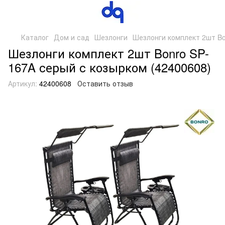
Каталог
Дом и сад
Шезлонги
Шезлонги комплект 2шт Bo
Шезлонги комплект 2шт Bonro SP-
167A серый с козырком (42400608)
Артикул:
42400608
Оставить отзыв