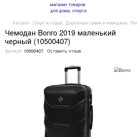
Каталог
Спорт и отдых
Дорожные сумки и чемоданы
Пл
Чемодан Bonro 2019 маленький
черный (10500407)
Артикул:
10500407
Оставить отзыв