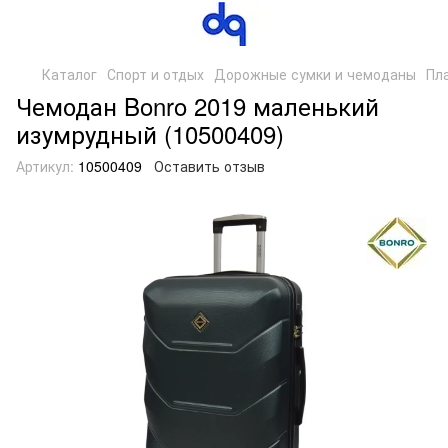
Каталог
Спорт и отдых
Дорожные сумки и чемоданы
Пл
Чемодан Bonro 2019 маленький
изумрудный (10500409)
Артикул:
10500409
Оставить отзыв