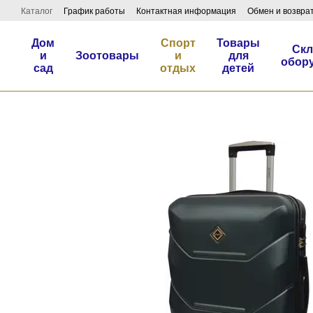
Перейти к основному контенту
Каталог
График работы
Контактная информация
Обмен и возвра
Дом
Спорт
Товары
Скл
и
Зоотовары
и
для
обор
сад
отдых
детей