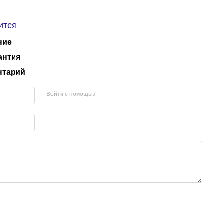
ится
ние
антия
нтарий
Войти с помощью