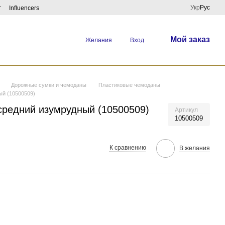
Укр
Рус
г
Influencers
Мой заказ
Желания
Вход
Дорожные сумки и чемоданы
Пластиковые чемоданы
ый (10500509)
средний изумрудный (10500509)
Артикул
10500509
К сравнению
В желания