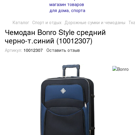
Каталог
Спорт и отдых
Дорожные сумки и чемоданы
Тк
Чемодан Bonro Style средний
черно-т.синий (10012307)
Артикул:
10012307
Оставить отзыв