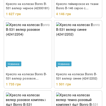
Кресло на колесах Bonro B-
Кресло геймерское из ткани
531 велюр черное (42300181)
Bonro B-146 серое с
подставкой для ног
1 627 грн
4 146 грн
(42401177)
Новинка
Новинка
Кресло на колесах Bonro B-
Кресло на колесах Bonro B-
531 велюр розовое
531 велюр синее (42412202)
(42412204)
1 735 грн
1 501 грн