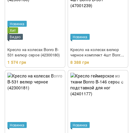
Новинка
Хит
Видео
Новинка
Кресло на колесах Bonro B-
Кресло на колесах велюр
531 велюр серое (42300180)
черное комплект 4шт Bonro
B-531 (47001239)
1 574 грн
8 388 грн
Новинка
Новинка