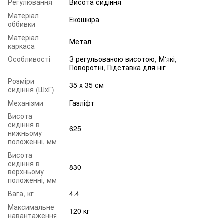
Регулювання
Висота сидіння
Матеріал
Екошкіра
оббивки
Матеріал
Метал
каркаса
Особливості
З регульованою висотою, М'які,
Поворотні, Підставка для ніг
Розміри
35 х 35 см
сидіння (ШхГ)
Механізми
Газліфт
Висота
сидіння в
625
нижньому
положенні, мм
Висота
сидіння в
830
верхньому
положенні, мм
Вага, кг
4.4
Максимальне
120 кг
навантаження