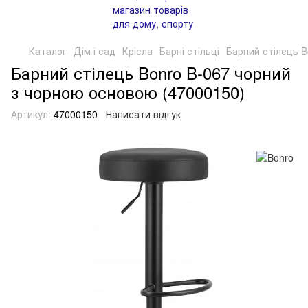
Каталог
Дім і сад
Крісла
Барні стільці
Барний стілець B
Барний стілець Bonro B-067 чорний
з чорною основою (47000150)
Артикул:
47000150
Написати відгук