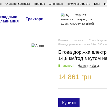
ня
Оплата і доставка
Про нас
Співпраця
Публічна оферта
Блог
In
кладське
Трактори
бладнання
Головна
Каталог
Спорт і відпоч
Бігова доріжка електрична Atleto A90 з
Бігова доріжка елект
14,8 км/год з кутом н
В наявності
Написати відгук
14 861 грн
Купити