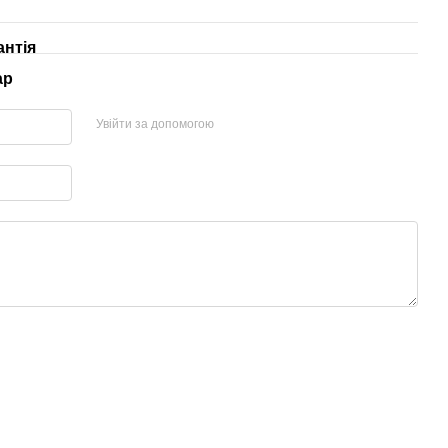
антія
ар
Увійти за допомогою