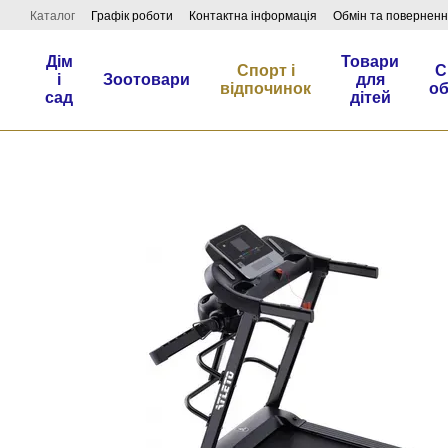
Перейти до основного контенту
Каталог
Графік роботи
Контактна інформація
Обмін та повернен
Дім
Товари
Спорт і
С
і
Зоотовари
для
відпочинок
о
сад
дітей