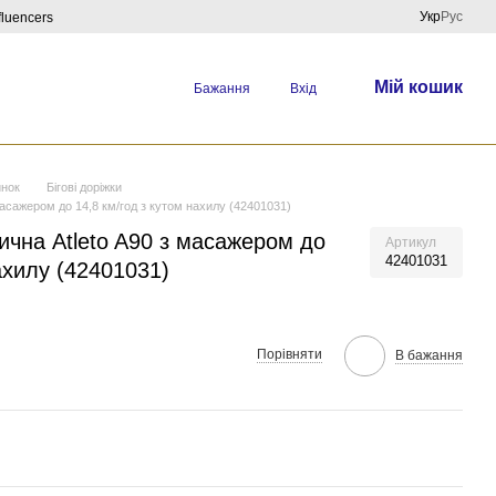
Укр
Рус
fluencers
Мій кошик
Бажання
Вхід
инок
Бігові доріжки
 масажером до 14,8 км/год з кутом нахилу (42401031)
рична Atleto A90 з масажером до
Артикул
42401031
ахилу (42401031)
Порівняти
В бажання