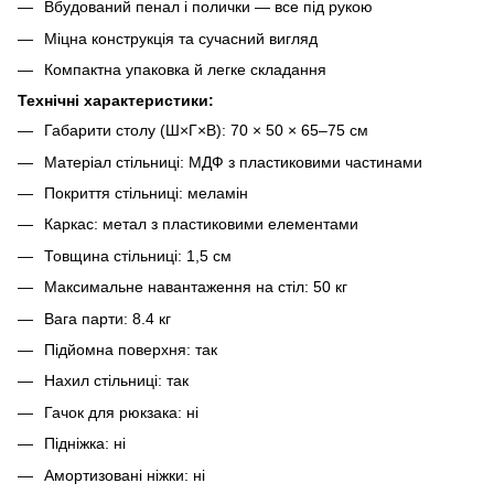
Вбудований пенал і полички — все під рукою
Міцна конструкція та сучасний вигляд
Компактна упаковка й легке складання
Технічні характеристики:
Габарити столу (Ш×Г×В): 70 × 50 × 65–75 см
Матеріал стільниці: МДФ з пластиковими частинами
Покриття стільниці: меламін
Каркас: метал з пластиковими елементами
Товщина стільниці: 1,5 см
Максимальне навантаження на стіл: 50 кг
Вага парти: 8.4 кг
Підйомна поверхня: так
Нахил стільниці: так
Гачок для рюкзака: ні
Підніжка: ні
Амортизовані ніжки: ні