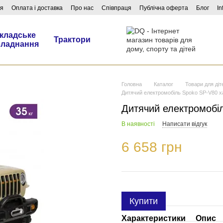
ня
Оплата і доставка
Про нас
Співпраця
Публічна оферта
Блог
In
кладське
Трактори
бладнання
Головна
Каталог
Товари для діт
Дитячий електромобіль Spoko SP-V80 ха
Дитячий електромобіл
В наявності
Написати відгук
6 658 грн
Купити
Характеристики
Опис