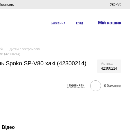
Укр
Рус
fluencers
Мій кошик
Бажання
Вхід
ей
Дитячі електромобілі
кі (42300214)
ь Spoko SP-V80 хакі (42300214)
Артикул
42300214
Порівняти
В бажання
Відео