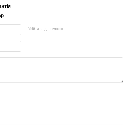
антія
ар
Увійти за допомогою