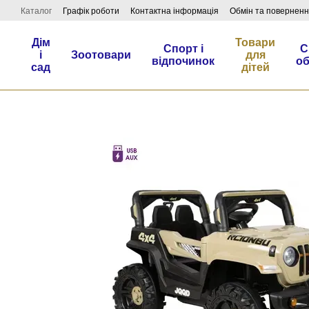
Перейти до основного контенту
Каталог
Графік роботи
Контактна інформація
Обмін та повернен
Дім
Товари
Спорт і
С
і
Зоотовари
для
відпочинок
о
сад
дітей