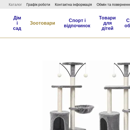
Перейти до основного контенту
Каталог
Графік роботи
Контактна інформація
Обмін та повернен
Дім
Товари
Спорт і
С
і
Зоотовари
для
відпочинок
о
сад
дітей