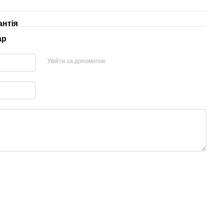
антія
ар
Увійти за допомогою