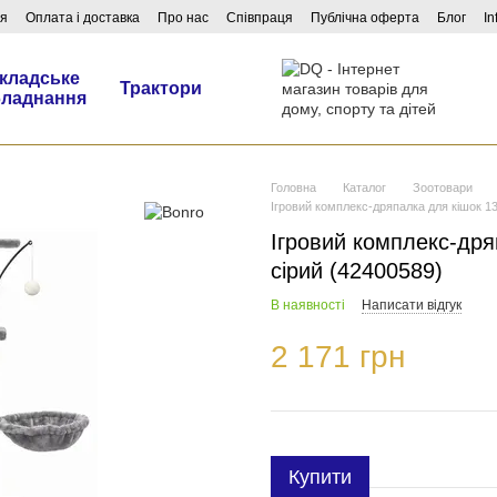
ня
Оплата і доставка
Про нас
Співпраця
Публічна оферта
Блог
In
кладське
Трактори
бладнання
Головна
Каталог
Зоотовари
Ігровий комплекс-дряпалка для кішок 13
Ігровий комплекс-дря
сірий (42400589)
В наявності
Написати відгук
2 171 грн
Купити