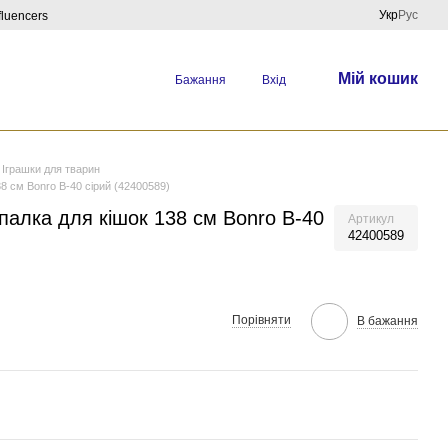
Укр
Рус
fluencers
Мій кошик
Бажання
Вхід
Іграшки для тварин
8 см Bonro B-40 сірий (42400589)
палка для кішок 138 см Bonro B-40
Артикул
42400589
Порівняти
В бажання