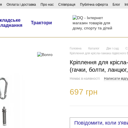
ня
Оплата і доставка
Про нас
Співпраця
Публічна оферта
Блог
In
кладське
Трактори
бладнання
Головна
Каталог
Дім і сад
С
Кріплення для крісла-гамака підвісного
Кріплення для крісла-
(гачки, болти, ланцю
Немає в наявності
Написати відгу
697 грн
Повідомити, коли з'яв