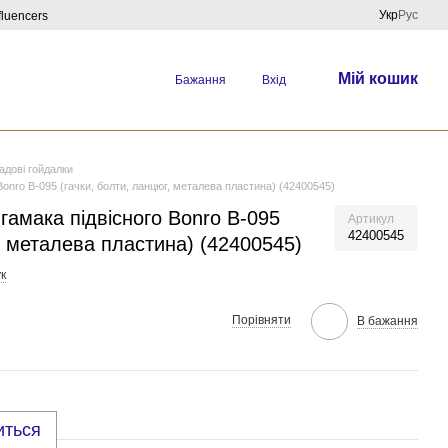
Укр
Рус
fluencers
Мій кошик
Бажання
Вхід
адові гойдалки
 Bonro B-095 (гачки, болти, ланцюг, металева пластина) (42400545)
гамака підвісного Bonro B-095
Артикул
42400545
г, металева пластина) (42400545)
к
Порівняти
В бажання
иться