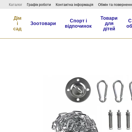
Перейти до основного контенту
Каталог
Графік роботи
Контактна інформація
Обмін та повернен
Дім
Товари
Спорт і
С
і
Зоотовари
для
відпочинок
о
сад
дітей