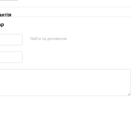
антія
ар
Увійти за допомогою