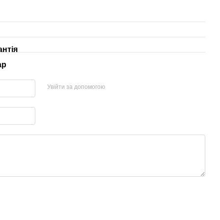
антія
ар
Увійти за допомогою