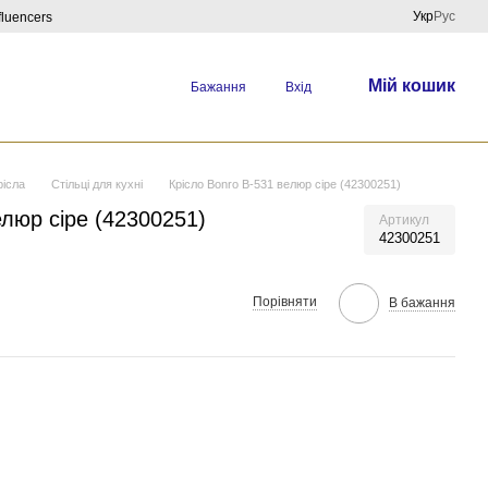
Укр
Рус
fluencers
Мій кошик
Бажання
Вхід
рісла
Стільці для кухні
Крісло Bonro B-531 велюр сіре (42300251)
елюр сіре (42300251)
Артикул
42300251
Порівняти
В бажання