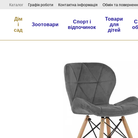
Перейти до основного контенту
Каталог
Графік роботи
Контактна інформація
Обмін та повернен
Дім
Товари
Спорт і
С
і
Зоотовари
для
відпочинок
о
сад
дітей