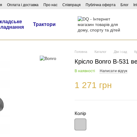
ня
Оплата і доставка
Про нас
Співпраця
Публічна оферта
Блог
In
кладське
Трактори
бладнання
Головна
Каталог
Дім і сад
К
Крісло Bonro B-531 в
В наявності
Написати відгук
1 271 грн
Колір