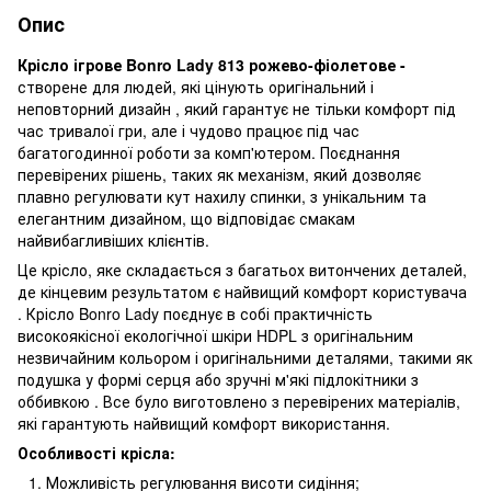
Опис
Крісло ігрове Bonro Lady 813 рожево-фіолетове
-
створене для людей, які цінують оригінальний і
неповторний дизайн , який гарантує не тільки комфорт під
час тривалої гри, але і чудово працює під час
багатогодинної роботи за комп'ютером. Поєднання
перевірених рішень, таких як механізм, який дозволяє
плавно регулювати кут нахилу спинки, з унікальним та
елегантним дизайном, що відповідає смакам
найвибагливіших клієнтів.
Це крісло, яке складається з багатьох витончених деталей,
де кінцевим результатом є найвищий комфорт користувача
. Крісло Bonro Lady поєднує в собі практичність
високоякісної екологічної шкіри HDPL з оригінальним
незвичайним кольором і оригінальними деталями, такими як
подушка у формі серця або зручні м'які підлокітники з
оббивкою . Все було виготовлено з перевірених матеріалів,
які гарантують найвищий комфорт використання.
Особливості крісла:
Можливість регулювання висоти сидіння;