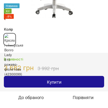
Новинка
Хіт
−8%
Колір
В наявності
3 682 грн
3 992 грн
Купити
До обраного
Порівняти