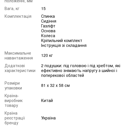
положенні, мм
Вага, кг
15
Комплектація
Спинка
Сидіння
Газліфт
Основа
Колеса
Кріпильний комплект
Інструкція зі складання
Максимальне
120 кг
навантаження
Додаткові
2 подушки: під головою і під хребтом, які
характеристики
ефективно знімають напругу з шийної і
поперекової областей
Розміри
81 х 32 х 58 см
упаковки
Країна-
виробник
Китай
товару
Країна
реєстрації
Україна
бренду