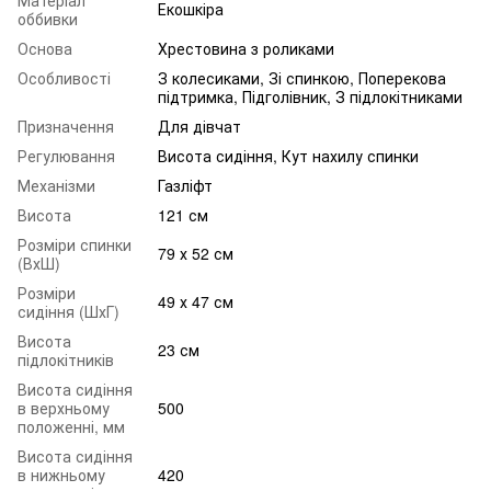
Матеріал
Екошкіра
оббивки
Основа
Хрестовина з роликами
Особливості
З колесиками, Зі спинкою, Поперекова
підтримка, Підголівник, З підлокітниками
Призначення
Для дівчат
Регулювання
Висота сидіння, Кут нахилу спинки
Механізми
Газліфт
Висота
121 см
Розміри спинки
79 х 52 см
(ВхШ)
Розміри
49 х 47 см
сидіння (ШхГ)
Висота
23 см
підлокітників
Висота сидіння
в верхньому
500
положенні, мм
Висота сидіння
в нижньому
420