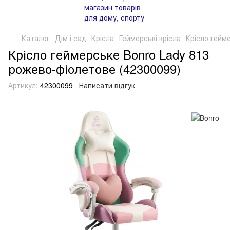
Каталог
Дім і сад
Крісла
Геймерські крісла
Крісло гейм
Крісло геймерське Bonro Lady 813
рожево-фіолетове (42300099)
Артикул:
42300099
Написати відгук