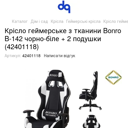
Каталог
Дім і сад
Крісла
Геймерські крісла
Крісло гейме
Крісло геймерське з тканини Bonro
B-142 чорно-біле + 2 подушки
(42401118)
Артикул:
42401118
Написати відгук