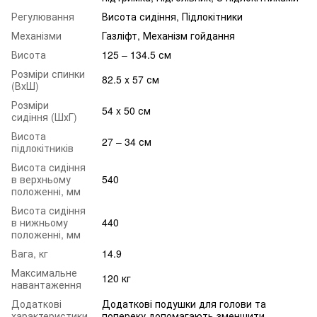
Регулювання
Висота сидіння, Підлокітники
Механізми
Газліфт, Механізм гойдання
Висота
125 – 134.5 см
Розміри спинки
82.5 x 57 см
(ВхШ)
Розміри
54 x 50 см
сидіння (ШхГ)
Висота
27 – 34 см
підлокітників
Висота сидіння
в верхньому
540
положенні, мм
Висота сидіння
в нижньому
440
положенні, мм
Вага, кг
14.9
Максимальне
120 кг
навантаження
Додаткові
Додаткові подушки для голови та
характеристики
попереку допомагають зменшити