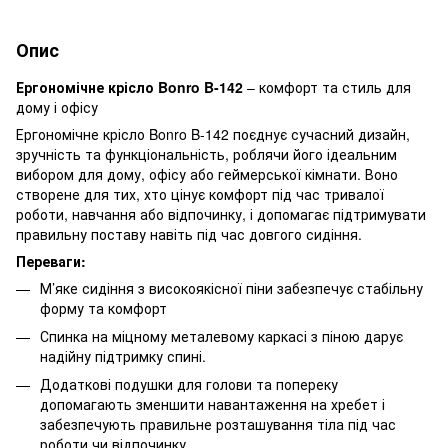
Опис
Ергономічне крісло Bonro B-142
– комфорт та стиль для
дому і офісу
Ергономічне крісло Bonro B-142 поєднує сучасний дизайн,
зручність та функціональність, роблячи його ідеальним
вибором для дому, офісу або геймерської кімнати. Воно
створене для тих, хто цінує комфорт під час тривалої
роботи, навчання або відпочинку, і допомагає підтримувати
правильну поставу навіть під час довгого сидіння.
Переваги:
М’яке сидіння з високоякісної піни забезпечує стабільну
форму та комфорт
Спинка на міцному металевому каркасі з піною дарує
надійну підтримку спині.
Додаткові подушки для голови та попереку
допомагають зменшити навантаження на хребет і
забезпечують правильне розташування тіла під час
роботи чи відпочинку.