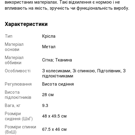
використаних матеріалах. Такі відхилення є нормою і не
впливають на якість, зручність чи функціональність виробу.
Характеристики
Тип
Крісла
Матеріал
Метал
основи
Матеріал
Сітка; Тканина
оббивки
Особливості
З колесиками, Зі спинкою, Підголівник, З
підлокітниками
Регулювання
Висота сидіння
Висота
28 см
підлокітників
Вага, кг
9.3
Розміри
48 х 49.5 см
сидіння (ШхГ)
Розміри спинки
67.5 х 46 см
(ВхШ)