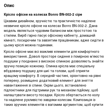
Опис
Крісло офісне на колесах Bonro BN-002-2 сіре
Цікавим дизайном, зручністю та практичністю наділене
незвичне крісло офісне на колесах Bonro BN-002-2. Дана
модель являється чудовим балансом між простотою та
стилем. Виріб гарно пасує офісному кабінету, домашній
кімнаті, посидючим та завзятим працівникам, адже сидіти в
цьому кріслі можна годинами.
Крісло офісне має всі важливі елементи для комфортного
використання. Доволі просторе сидіння з помірною м’якістю
подушки у поєднанні з високою спинкою дозволяють знайти
зручну позицію кожному. Спинка крісла має спеціальну
вбудовану подушку для шиї та голови, щоб сприяти
кращому комфорту. В середній частині, орієнтовно на рівні
попереку, розміщено додатковий елемент для зняття
навантаження зі спини. Окрім цього, встановлено
підлокітники для підтримки рук та механізм підйому, щоб
налаштувати висоту посадки. Крісло обертається по колу
та наділене рухливістю завдяки колесам. Композиція із
таких зручних елементів є вагомим аргументом, щоб купити