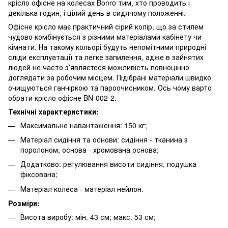
крісло офісне на колесах Bonro тим, хто проводить і
декілька годин, і цілий день в сидячому положенні.
Офісне крісло має практичний сірий колір, що за стилем
чудово комбінується з різними матеріалами кабінету чи
кімнати. На такому кольорі будуть непомітними природні
сліди експлуатації та легке запилення, адже в зайнятих
людей не часто з’являєтеся можливість повноцінно
доглядати за робочим місцем. Підібрані матеріали швидко
очищуються ганчіркою та пароочисником. Ось чому варто
обрати крісло офісне BN-002-2.
Технічні характеристики:
Максимальне навантаження: 150 кг;
Матеріал сидіння та основи: сидіння - тканина з
поролоном, основа - хромована основа;
Додатково: регулювання висоти сидіння, подушка
фіксована;
Матеріал колеса - матеріал нейлон.
Розміри:
Висота виробу: мін. 43 см; макс. 53 см;