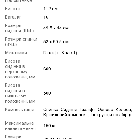
Висота
112 см
Вага, кг
16
Розміри
49.5 х 44 см
сидіння (ШхГ)
Розміри спинки
52 х 50.5 см
(ВхШ)
Механізми
Газліфт (Клас 1)
Висота
сидіння в
600
верхньому
положенні, мм
Висота
сидіння в
500
нижньому
положенні, мм
Комплектація
Спинка; Сидіння; Газліфт; Основа; Колеса;
Кріпильний комплект; Інструкція по збірці.
Максимальне
150 кг
навантаження
Розміри
78 x 32 x 59 см