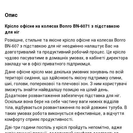
Опис
Крісло офісне на колесах Bonro BN-6071 з підставкою
для ніг
Розкішне, стильне та якісне крісло офісне на колесах Bonro
BN-607 з підставкою для ніг неодмінно налаштує Вас на
довготривалий та продуктивний робочий процес. Це крісло
чудово пасуватиме в домашніх умовах, в кабінеті директора
закладу чи в офісі приватного підприємця.
Дане офісне крісло має декілька умовних зонувань по всій
території сидіння, що здійснюють якісну підтримку спини,
шиї, голови, поперекової та плечової зон. З ним користувачі
зможуть знайти найвдалішу позицію на цілий день.
Додаткове розвантаження забезпечує підставка для ніг.
Оскільки вона бере на себе частину ваги нижніх відділів
тіла, відбувається розвантаження по всій довжині тулуба. В
таких умовах робота виконується ефективніше, а відчуття
комфорту сприяє продуктивності.
Дві-три години поспіль у кріслі пройдуть непомітно, адже
окрім зручної позиції, додатковий комфорт досягається