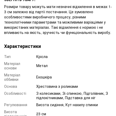
Розміри товару можуть мати незначні відхилення в межах 1-
3 см залежно від партії постачання. Це зумовлено
особливостями виробничого процесу, різними
технологічними параметрами та можливими варіаціями у
використаних матеріалах. Такі відхилення є нормою і не
впливають на якість, зручність чи функціональність виробу.
Характеристики
Тип
Крісла
Матеріал
Метал
основи
Матеріал
Екошкіра
оббивки
Основа
Хрестовина з роликами
Особливості
З колесиками, Зі спинкою, Підголівник, З
підлокітниками, Підставка для ніг
Регулювання
Висота сидіння, Кут нахилу спинки
Висота
23 см
підлокітників