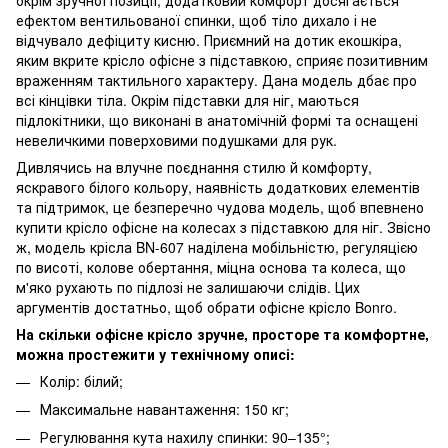
ефектом вентильованої спинки, щоб тіло дихало і не
відчувало дефіциту кисню. Приємний на дотик екошкіра,
яким вкрите крісло офісне з підставкою, сприяє позитивним
враженням тактильного характеру. Дана модель дбає про
всі кінцівки тіла. Окрім підставки для ніг, маються
підлокітники, що виконані в анатомічній формі та оснащені
невеличкими поверховими подушками для рук.
Дивлячись на влучне поєднання стилю й комфорту,
яскравого білого кольору, наявність додаткових елементів
та підтримок, це безперечно чудова модель, щоб впевнено
купити крісло офісне на колесах з підставкою для ніг. Звісно
ж, модель крісла BN-607 наділена мобільністю, регуляцією
по висоті, колове обертання, міцна основа та колеса, що
м'яко рухають по підлозі не залишаючи слідів. Цих
аргументів достатньо, щоб обрати офісне крісло Bonro.
На скільки офісне крісло зручне, просторе та комфортне,
можна простежити у технічному описі:
Колір: білий;
Максимальне навантаження: 150 кг;
Регулювання кута нахилу спинки: 90–135°;