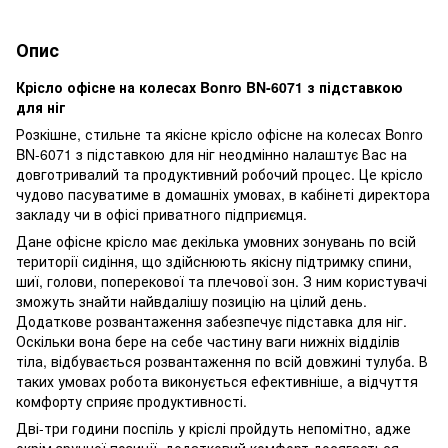
Опис
Крісло офісне на колесах Bonro BN-6071 з підставкою
для ніг
Розкішне, стильне та якісне крісло офісне на колесах Bonro
BN-6071 з підставкою для ніг неодмінно налаштує Вас на
довготривалий та продуктивний робочий процес. Це крісло
чудово пасуватиме в домашніх умовах, в кабінеті директора
закладу чи в офісі приватного підприємця.
Дане офісне крісло має декілька умовних зонувань по всій
території сидіння, що здійснюють якісну підтримку спини,
шиї, голови, поперекової та плечової зон. З ним користувачі
зможуть знайти найвдалішу позицію на цілий день.
Додаткове розвантаження забезпечує підставка для ніг.
Оскільки вона бере на себе частину ваги нижніх відділів
тіла, відбувається розвантаження по всій довжині тулуба. В
таких умовах робота виконується ефективніше, а відчуття
комфорту сприяє продуктивності.
Дві-три години поспіль у кріслі пройдуть непомітно, адже
окрім зручної позиції, додатковий комфорт досягається