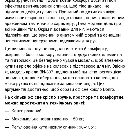
ефектом вентильованої спинки, щоб тіло дихало і не
відчувало дефіциту кисню. Приємний на дотик екошкіра,
яким вкрите крісло офісне з підставкою, сприяє позитивним
враженням тактильного характеру. Дана модель дбає про
всі кінцівки тіла. Окрім підставки для ніг, маються
підлокітники, що виконані в анатомічній формі та оснащені
невеличкими поверховими подушками для рук.
Дивлячись на влучне поєднання стилю й комфорту,
яскравого білого кольору, наявність додаткових елементів
та підтримок, це безперечно чудова модель, щоб впевнено
купити крісло офісне на колесах з підставкою для ніг. Звісно
ж, модель крісла BN-607 наділена мобільністю, регуляцією
по висоті, колове обертання, міцна основа та колеса, що
м'яко рухають по підлозі не залишаючи слідів. Цих
аргументів достатньо, щоб обрати офісне крісло Bonro.
На скільки офісне крісло зручне, просторе та комфортне,
можна простежити у технічному описі:
Колір: рожевий;
Максимальне навантаження: 150 кг;
Регулювання кута нахилу спинки: 90–135°;