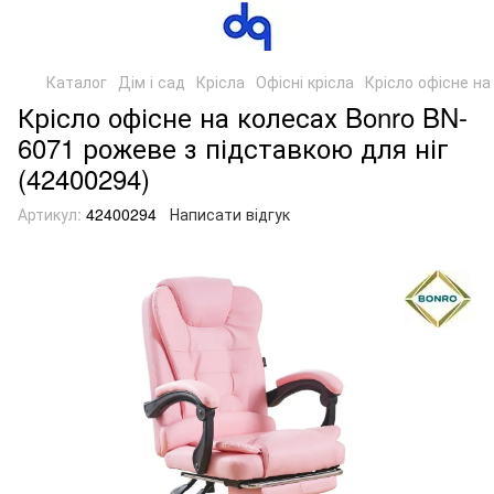
Каталог
Дім і сад
Крісла
Офісні крісла
Крісло офісне на
Крісло офісне на колесах Bonro BN-
6071 рожеве з підставкою для ніг
(42400294)
Артикул:
42400294
Написати відгук