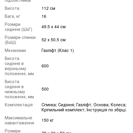
Висота
112 см
Вага, кг
16
Розміри
49.5 х 44 см
сидіння (ШхГ)
Розміри спинки
52 х 50.5 см
(ВхШ)
Механізми
Газліфт (Клас 1)
Висота
сидіння в
600
верхньому
положенні, мм
Висота
сидіння в
500
нижньому
положенні, мм
Комплектація
Спинка; Сидіння; Газліфт; Основа; Колеса;
Кріпильний комплект; Інструкція по збірці.
Максимальне
150 кг
навантаження
Розміри
78 x 32 x 59 см