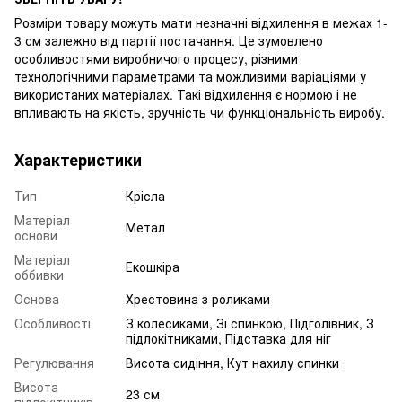
Розміри товару можуть мати незначні відхилення в межах 1-
3 см залежно від партії постачання. Це зумовлено
особливостями виробничого процесу, різними
технологічними параметрами та можливими варіаціями у
використаних матеріалах. Такі відхилення є нормою і не
впливають на якість, зручність чи функціональність виробу.
Характеристики
Тип
Крісла
Матеріал
Метал
основи
Матеріал
Екошкіра
оббивки
Основа
Хрестовина з роликами
Особливості
З колесиками, Зі спинкою, Підголівник, З
підлокітниками, Підставка для ніг
Регулювання
Висота сидіння, Кут нахилу спинки
Висота
23 см
підлокітників