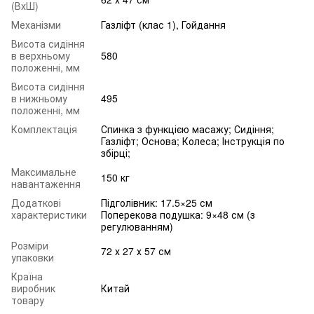
(ВхШ)
Механізми
Газліфт (клас 1), Гойдання
Висота сидіння
в верхньому
580
положенні, мм
Висота сидіння
в нижньому
495
положенні, мм
Комплектація
Спинка з функцією масажу; Сидіння;
Газліфт; Основа; Колеса; Інструкція по
збірці;
Максимальне
150 кг
навантаження
Додаткові
Підголівник: 17.5×25 см
характеристики
Поперекова подушка: 9×48 см (з
регулюванням)
Розміри
72 х 27 х 57 см
упаковки
Країна
виробник
Китай
товару