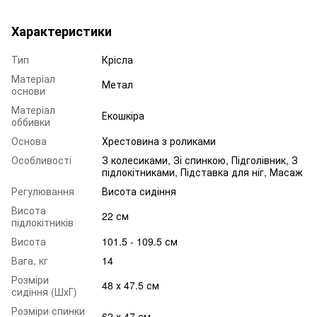
Характеристики
Тип
Крісла
Матеріал
Метал
основи
Матеріал
Екошкіра
оббивки
Основа
Хрестовина з роликами
Особливості
З колесиками, Зі спинкою, Підголівник, З
підлокітниками, Підставка для ніг, Масаж
Регулювання
Висота сидіння
Висота
22 см
підлокітників
Висота
101.5 - 109.5 см
Вага, кг
14
Розміри
48 х 47.5 см
сидіння (ШхГ)
Розміри спинки
62 х 47 см