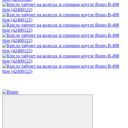
Новинка
Хіт
−11%