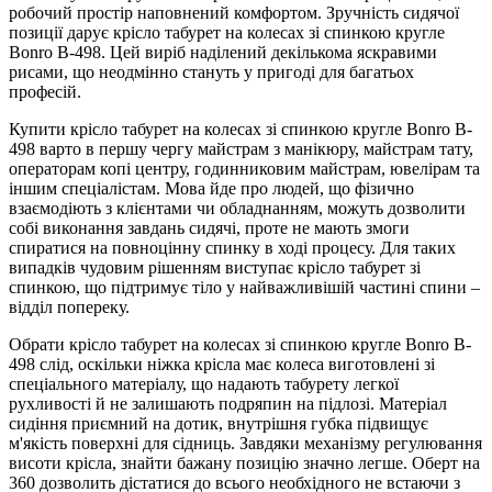
робочий простір наповнений комфортом. Зручність сидячої
позиції дарує крісло табурет на колесах зі спинкою кругле
Bonro B-498. Цей виріб наділений декількома яскравими
рисами, що неодмінно стануть у пригоді для багатьох
професій.
Купити крісло табурет на колесах зі спинкою кругле Bonro B-
498 варто в першу чергу майстрам з манікюру, майстрам тату,
операторам копі центру, годинниковим майстрам, ювелірам та
іншим спеціалістам. Мова йде про людей, що фізично
взаємодіють з клієнтами чи обладнанням, можуть дозволити
собі виконання завдань сидячі, проте не мають змоги
спиратися на повноцінну спинку в ході процесу. Для таких
випадків чудовим рішенням виступає крісло табурет зі
спинкою, що підтримує тіло у найважливішій частині спини –
відділ попереку.
Обрати крісло табурет на колесах зі спинкою кругле Bonro B-
498 слід, оскільки ніжка крісла має колеса виготовлені зі
спеціального матеріалу, що надають табурету легкої
рухливості й не залишають подряпин на підлозі. Матеріал
сидіння приємний на дотик, внутрішня губка підвищує
м'якість поверхні для сідниць. Завдяки механізму регулювання
висоти крісла, знайти бажану позицію значно легше. Оберт на
360 дозволить дістатися до всього необхідного не встаючи з