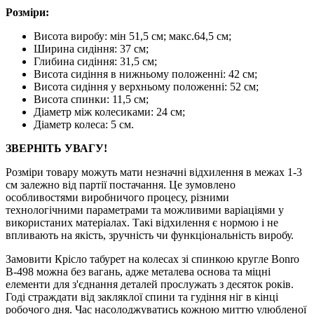
Розміри:
Висота виробу: мін 51,5 см; макс.64,5 см;
Ширина сидіння: 37 см;
Глибина сидіння: 31,5 см;
Висота сидіння в нижньому положенні: 42 см;
Висота сидіння у верхньому положенні: 52 см;
Висота спинки: 11,5 см;
Діаметр між колесиками: 24 см;
Діаметр колеса: 5 см.
ЗВЕРНІТЬ УВАГУ!
Розміри товару можуть мати незначні відхилення в межах 1-3
см залежно від партії постачання. Це зумовлено
особливостями виробничого процесу, різними
технологічними параметрами та можливими варіаціями у
використаних матеріалах. Такі відхилення є нормою і не
впливають на якість, зручність чи функціональність виробу.
Замовити Крісло табурет на колесах зі спинкою кругле Bonro
B-498 можна без вагань, адже металева основа та міцні
елементи для з'єднання деталей прослужать з десяток років.
Годі страждати від закляклої спини та гудіння ніг в кінці
робочого дня. Час насолоджуватись кожною миттю улюбленої