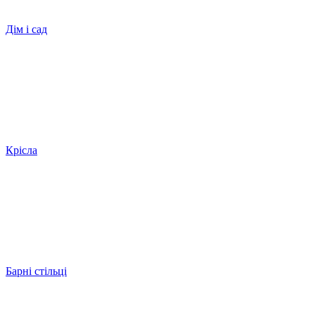
Дім і сад
Крісла
Барні стільці