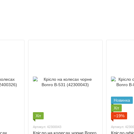
Новинка
Хіт
Хіт
−19%
Артикул: 42300043
Артикул: 4230
есах
Крісло на колесах чорне Bonro
Крісло офі