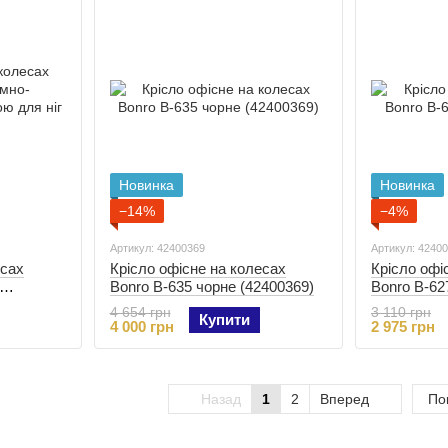
Новинка
Новинка
−14%
−4%
Артикул: 42400369
Артикул: 4240
есах
Крісло офісне на колесах
Крісло офі
Bonro B-635 чорне (42400369)
Bonro B-62
кою для
4 654 грн
3 110 грн
Купити
4 000 грн
2 975 грн
Назад
1
2
Вперед
По