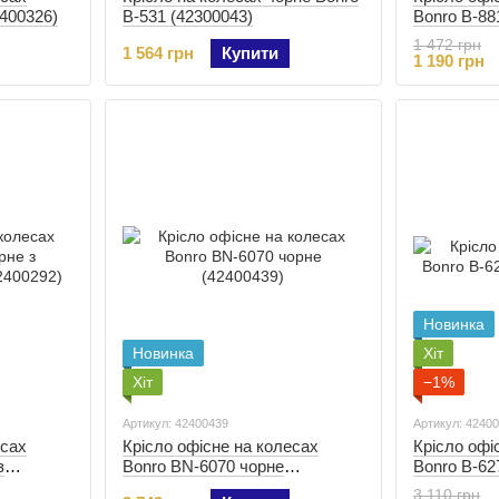
2400326)
B-531 (42300043)
Bonro B-88
1 472 грн
1 564 грн
Купити
1 190 грн
Новинка
Новинка
Хіт
Хіт
−1%
Артикул: 42400439
Артикул: 4240
есах
Крісло офісне на колесах
Крісло офі
з
Bonro BN-6070 чорне
Bonro B-62
2400292)
(42400439)
3 110 грн