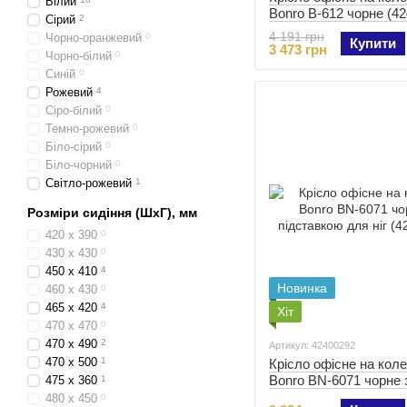
Білий
Bonro B-612 чорне (4
Сірий
2
4 191 грн
Чорно-оранжевий
0
Купити
3 473 грн
Чорно-білий
0
Синій
0
Рожевий
4
Сіро-білий
0
Темно-рожевий
0
Біло-сірий
0
Біло-чорний
0
Світло-рожевий
1
Розміри сидіння (ШхГ), мм
420 х 390
0
430 x 430
0
450 x 410
4
Новинка
460 x 430
0
465 х 420
4
Хіт
470 x 470
0
470 х 490
2
Артикул: 42400292
470 x 500
1
Крісло офісне на кол
Bonro BN-6071 чорне 
475 x 360
1
підставкою для ніг (4
480 x 450
0