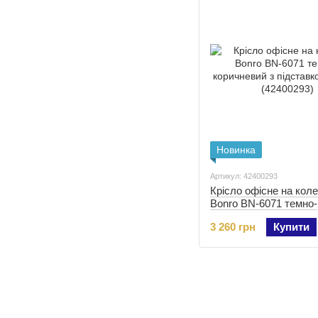
Новинка
Артикул: 42400293
Крісло офісне на кол
Bonro BN-6071 темно-
коричневий з підстав
3 260 грн
Купити
ніг (42400293)