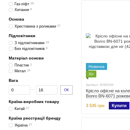
Газ-ліфт
26
Хитання
8
Основа
Хрестовина з роликами
27
Підлокітники
З підлокітниками
18
Без підлокітників
9
Матеріал основи
Пластик
2
Новинка
Метал
25
Хіт
Вага
Артикул: 42400294
Від Вага
До Вага
ОК
Крісло офісне на кол
Bonro BN-6071 рожеве
підставкою для ніг (4
Країна-виробник товару
3 535 грн
Купити
Китай
27
Країна реєстрації бренду
Україна
27