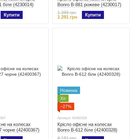
1 біле (4230014)
Bonro B-881 рожеве (4230017)
1 399 грн
Купити
Купити
1 291 грн
Новинка
Хіт
−27%
0367
Артикул: 42400328
сне на колесах
Крісло офісне на колесах
7 чорне (42400367)
Bonro B-612 біле (42400328)
4 191 грн