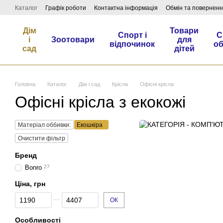
Перейти до основного контенту
Каталог
Графік роботи
Контактна інформація
Обмін та повернен
Дім
Товари
Спорт і
С
і
Зоотовари
для
відпочинок
о
сад
дітей
Головна
Каталог
Дім і сад
Крісла
Офісні крісла
Офісні крісла з екокожі
Матеріал оббивки:
Екошкіра
Очистити фільтр
Бренд
Bonro
27
Ціна, грн
Від Ціна, грн
До Ціна, грн
ОК
Особливості