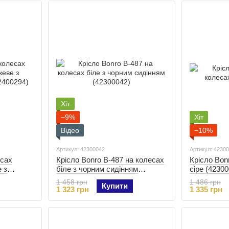
Хіт
−9%
Хіт
Відео
−10%
Артикул: 42300042
Артикул: 4230
есах
Крісло Bonro B-487 на колесах
Крісло Bon
 з
біле з чорним сидінням
сіре (42300
2400294)
(42300042)
1 458 грн
1 486 грн
Купити
1 323 грн
1 335 грн