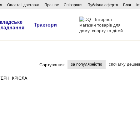
ня
Оплата і доставка
Про нас
Співпраця
Публічна оферта
Блог
In
кладське
Трактори
бладнання
за популярністю
спочатку дешев
Сортування: