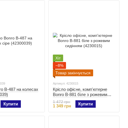
Хіт
−8%
Товар закінчується
0039
Артикул: 4230015
ro B-487 на колесах
Крісло офісне, комп'ютерне
039)
Bonro B-881 біле з рожевим
сидінням (4230015)
1 472 грн
Купити
Купити
1 349 грн