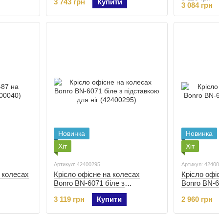
3 743 грн
Купити
3 084 грн
Новинка
Новинка
Хіт
Хіт
Артикул: 42400295
Артикул: 4240
а колесах
Крісло офісне на колесах
Крісло офі
Bonro BN-6071 біле з
Bonro BN-6
підставкою для ніг (42400295)
3 119 грн
Купити
2 960 грн