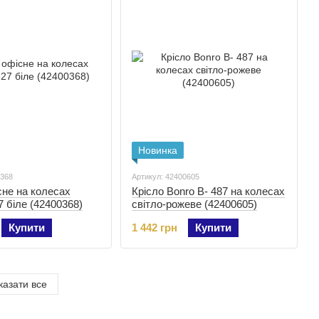
Новинка
0368
Артикул: 42400605
сне на колесах
Крісло Bonro B- 487 на колесах
7 біле (42400368)
світло-рожеве (42400605)
Купити
1 442 грн
Купити
казати все