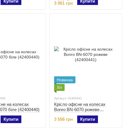
Купити
Купити
3 061 грн
Новинка
Хіт
0440
Артикул: 42400441
сне на колесах
Крісло офісне на колесах
070 біле (42400440)
Bonro BN-6070 рожеве
(42400441)
Купити
3 556 грн
Купити