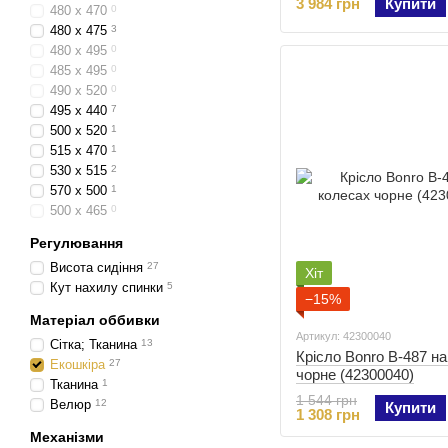
3 984 грн
Купити
480 x 470
0
480 x 475
3
480 х 495
0
485 х 495
0
490 х 520
0
495 x 440
7
500 х 520
1
515 x 470
1
530 х 515
2
570 x 500
1
500 x 465
0
Регулювання
Висота сидіння
27
Хіт
Кут нахилу спинки
5
−15%
Матеріал оббивки
Артикул: 42300040
Сітка; Тканина
13
Крісло Bonro B-487 н
Екошкіра
27
чорне (42300040)
Тканина
1
1 544 грн
Велюр
12
Купити
1 308 грн
Механізми