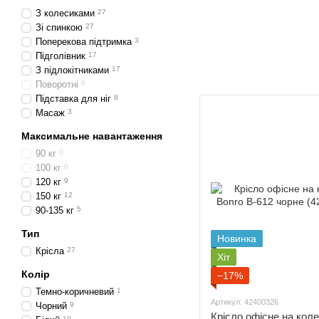
З колесиками
27
Зі спинкою
27
Поперекова підтримка
3
Підголівник
17
З підлокітниками
17
Поворотні
0
Підставка для ніг
8
Масаж
3
Максимальне навантаження
90 кг
0
100 кг
0
120 кг
9
150 кг
12
90-135 кг
5
Тип
Новинка
Крісла
27
Хіт
Колір
−17%
Темно-коричневий
1
Артикул: 42400326
Чорний
9
Крісло офісне на кол
10