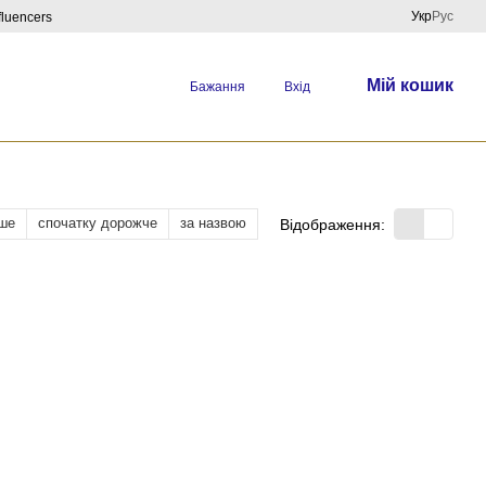
Укр
Рус
fluencers
Мій кошик
Бажання
Вхід
ше
спочатку дорожче
за назвою
Відображення: