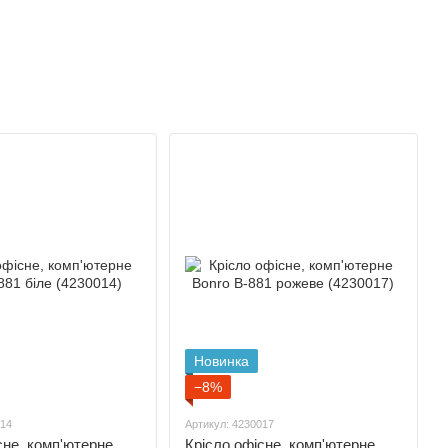
Новинка
−8%
014
Артикул: 4230017
сне, комп'ютерне
Крісло офісне, комп'ютерне