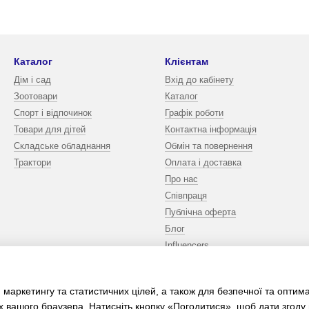
Каталог
Клієнтам
Дім і сад
Вхід до кабінету
Зоотовари
Каталог
Спорт і відпочинок
Графік роботи
Товари для дітей
Контактна інформація
Складське обладнання
Обмін та повернення
Трактори
Оплата і доставка
Про нас
Співпраця
Публічна оферта
Блог
Influencers
Ми в соцмережах
 маркетингу та статистичних цілей, а також для безпечної та оптим
х вашого браузера. Натисніть кнопку «Погодитися», щоб дати згоду