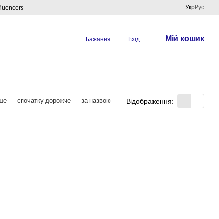
Укр
Рус
fluencers
Мій кошик
Бажання
Вхід
ше
спочатку дорожче
за назвою
Відображення: