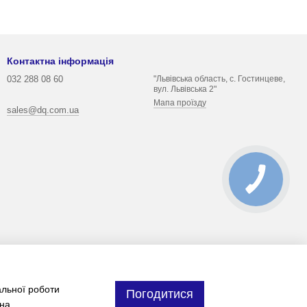
Контактна інформація
032 288 08 60
"Львівська область, с. Гостинцеве,
вул. Львівська 2"
Мапа проїзду
sales@dq.com.ua
альної роботи
Погодитися
 на