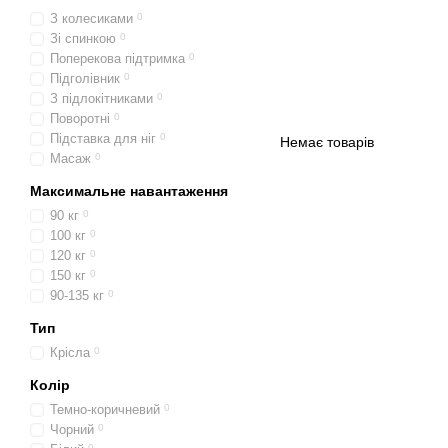
З колесиками
0
Зі спинкою
0
Поперекова підтримка
0
Підголівник
0
З підлокітниками
0
Поворотні
0
Підставка для ніг
0
Немає товарів
Масаж
0
Максимальне навантаження
90 кг
0
100 кг
0
120 кг
0
150 кг
0
90-135 кг
0
Тип
Крісла
0
Колір
Темно-коричневий
0
Чорний
0
0