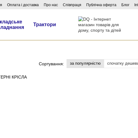
ня
Оплата і доставка
Про нас
Співпраця
Публічна оферта
Блог
In
кладське
Трактори
бладнання
за популярністю
спочатку дешев
Сортування: