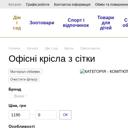
Перейти до основного контенту
Каталог
Графік роботи
Контактна інформація
Обмін та повернен
Дім
Товари
Спорт і
С
і
Зоотовари
для
відпочинок
о
сад
дітей
Головна
Каталог
Дім і сад
Крісла
Офісні крісла
Офісні крісла з сітки
Матеріал оббивки:
Очистити фільтр
Бренд
Bonro
0
Ціна, грн
Від Ціна, грн
До Ціна, грн
ОК
Особливості