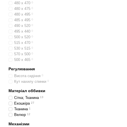
480 x 470
0
480 x 475
0
480 х 495
0
485 х 495
0
490 х 520
0
495 x 440
0
500 х 520
0
515 x 470
0
530 х 515
0
570 x 500
0
500 x 465
0
Регулювання
Висота сидіння
0
Кут нахилу спинки
0
Матеріал оббивки
Сітка; Тканина
13
Екошкіра
27
Тканина
1
Велюр
12
Механізми