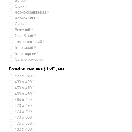
Білий
Сірий
0
Чорно-оранжевий
0
Чорно-білий
0
Синій
0
Рожевий
0
Сіро-білий
0
Темно-рожевий
0
Біло-сірий
0
Біло-чорний
0
Світло-рожевий
0
Розміри сидіння (ШхГ), мм
420 х 390
0
430 x 430
0
450 x 410
0
460 x 430
0
465 х 420
0
470 x 470
0
470 х 490
0
470 x 500
0
475 x 360
0
480 x 450
0