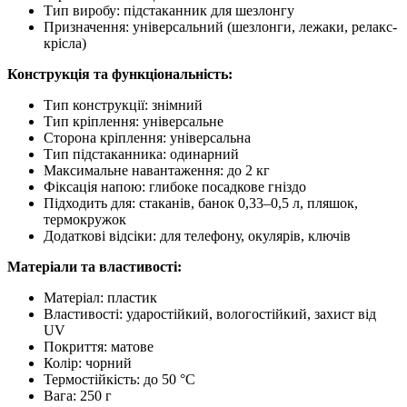
Тип виробу: підстаканник для шезлонгу
Призначення: універсальний (шезлонги, лежаки, релакс-
крісла)
Конструкція та функціональність:
Тип конструкції: знімний
Тип кріплення: універсальне
Сторона кріплення: універсальна
Тип підстаканника: одинарний
Максимальне навантаження: до 2 кг
Фіксація напою: глибоке посадкове гніздо
Підходить для: стаканів, банок 0,33–0,5 л, пляшок,
термокружок
Додаткові відсіки: для телефону, окулярів, ключів
Матеріали та властивості:
Матеріал: пластик
Властивості: ударостійкий, вологостійкий, захист від
UV
Покриття: матове
Колір: чорний
Термостійкість: до 50 °C
Вага: 250 г