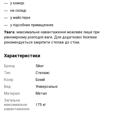
у коморі
на складі
у майстерні
у підсобних приміщеннях
Увага:
максимальне навантаження можливе лише при
рівномірному розподілі ваги. Для додаткової безпеки
рекомендується закріпити стелаж до стіни.
Характеристики
Бренд
Siker
Тип
Стелажі
Колір
Білий
Вид
Універсальні
Матеріал
Метал
Загальне
максимальне
175 кг
навантаження