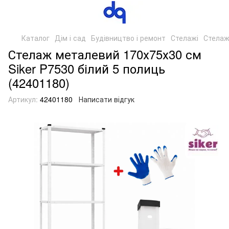
Каталог
Дім і сад
Будівництво і ремонт
Стелажі
Стелаж
Стелаж металевий 170х75х30 см
Siker P7530 білий 5 полиць
(42401180)
Артикул:
42401180
Написати відгук