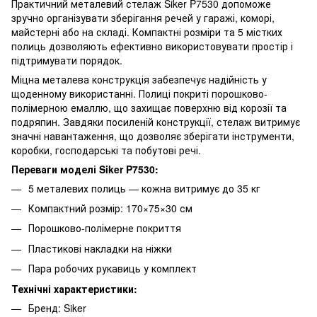
Практичний металевий стелаж Siker P7530 допоможе
зручно організувати зберігання речей у гаражі, коморі,
майстерні або на складі. Компактні розміри та 5 містких
полиць дозволяють ефективно використовувати простір і
підтримувати порядок.
Міцна металева конструкція забезпечує надійність у
щоденному використанні. Полиці покриті порошково-
полімерною емаллю, що захищає поверхню від корозії та
подряпин. Завдяки посиленій конструкції, стелаж витримує
значні навантаження, що дозволяє зберігати інструменти,
коробки, господарські та побутові речі.
Переваги моделі Siker P7530:
5 металевих полиць — кожна витримує до 35 кг
Компактний розмір: 170×75×30 см
Порошково-полімерне покриття
Пластикові накладки на ніжки
Пара робочих рукавиць у комплект
Технічні характеристики:
Бренд: Siker