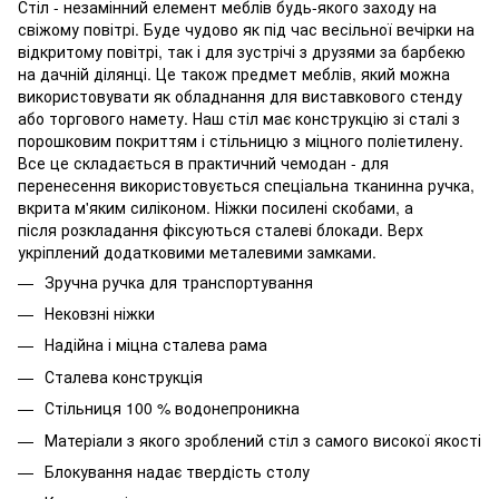
Стіл - незамінний елемент меблів будь-якого заходу на
свіжому повітрі. Буде чудово як під час весільної вечірки на
відкритому повітрі, так і для зустрічі з друзями за барбекю
на дачній ділянці. Це також предмет меблів, який можна
використовувати як обладнання для виставкового стенду
або торгового намету. Наш стіл має конструкцію зі сталі з
порошковим покриттям і стільницю з міцного поліетилену.
Все це складається в практичний чемодан - для
перенесення використовується спеціальна тканинна ручка,
вкрита м'яким силіконом. Ніжки посилені скобами, а
після розкладання фіксуються сталеві блокади. Верх
укріплений додатковими металевими замками.
Зручна ручка для транспортування
Нековзні ніжки
Надійна і міцна сталева рама
Сталева конструкція
Стільниця 100 % водонепроникна
Матеріали з якого зроблений стіл з самого високої якості
Блокування надає твердість столу