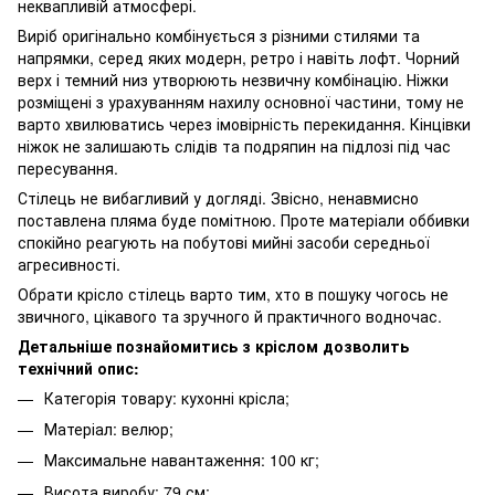
неквапливій атмосфері.
Виріб оригінально комбінується з різними стилями та
напрямки, серед яких модерн, ретро і навіть лофт. Чорний
верх і темний низ утворюють незвичну комбінацію. Ніжки
розміщені з урахуванням нахилу основної частини, тому не
варто хвилюватись через імовірність перекидання. Кінцівки
ніжок не залишають слідів та подряпин на підлозі під час
пересування.
Стілець не вибагливий у догляді. Звісно, ненавмисно
поставлена пляма буде помітною. Проте матеріали оббивки
спокійно реагують на побутові мийні засоби середньої
агресивності.
Обрати крісло стілець варто тим, хто в пошуку чогось не
звичного, цікавого та зручного й практичного водночас.
Детальніше познайомитись з кріслом дозволить
технічний опис:
Категорія товару: кухонні крісла;
Матеріал: велюр;
Максимальне навантаження: 100 кг;
Висота виробу: 79 см;