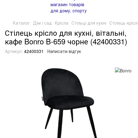
Каталог
Дім і сад
Крісла
Стільці для кухні
Стілець крісл
Стілець крісло для кухні, вітальні,
кафе Bonro B-659 чорне (42400331)
Артикул:
42400331
Написати відгук