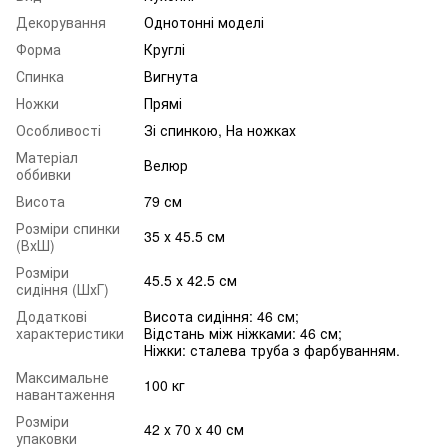
Декорування
Однотонні моделі
Форма
Круглі
Спинка
Вигнута
Ножки
Прямі
Особливості
Зі спинкою, На ножках
Матеріал
Велюр
оббивки
Висота
79 см
Розміри спинки
35 х 45.5 см
(ВхШ)
Розміри
45.5 х 42.5 см
сидіння (ШхГ)
Додаткові
Висота сидіння: 46 см;
характеристики
Відстань між ніжками: 46 см;
Ніжки: сталева труба з фарбуванням.
Максимальне
100 кг
навантаження
Розміри
42 x 70 x 40 см
упаковки