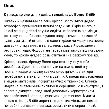
Опис
Стілець крісло для кухні, вітальні, кафе Bonro B-659
Цікавий й незвичний стілець крісло Bonro B-659 додає
атмосфері приміщення певної родзинки. Окрім цього, в
кріслі стільці доволі зручно сидіти не залежно від місця
розташування. Стілець чудово пасуватиме на домашній
кухні, у затишній вітальні, в салоні краси чи медичних послуг
для зони очікування, в галасливому кафе й розкішному
ресторані тощо. Якщо літня тераса має захист від погодних
умов, то крісло чудово розміститься і на свіжому повітрі.
Крісло стілець бренду Bonro привертає увагу своїм
дизайном. Достатньо поглянути на нього, щоб в уяві
постали кадри з голлівудських кінострічок, де актори
перебувають в аналогічних моделях. Стілець виготовлений
з міцних матеріалів і покритий м'якою тканиною. Спинка
наділена анатомічним вигином в середину. Вся конструкція
злегка відкинута назад, щоб дозволити користувачам
розслабитися і насолоджуватися відпочинком. Купити
крісло стілець B-659 доречніше для тих місць, де немає
потреби поспішати, навпаки, розмістити в сприятливій,