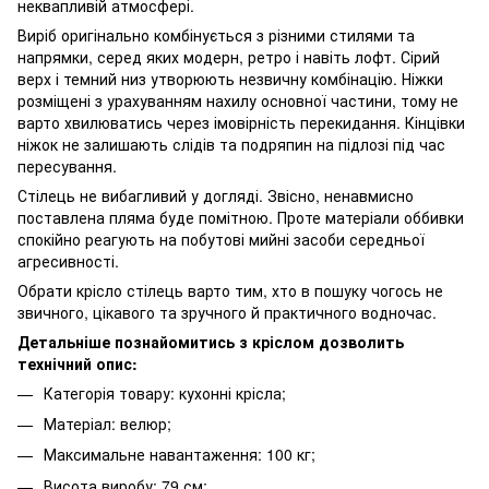
неквапливій атмосфері.
Виріб оригінально комбінується з різними стилями та
напрямки, серед яких модерн, ретро і навіть лофт. Сірий
верх і темний низ утворюють незвичну комбінацію. Ніжки
розміщені з урахуванням нахилу основної частини, тому не
варто хвилюватись через імовірність перекидання. Кінцівки
ніжок не залишають слідів та подряпин на підлозі під час
пересування.
Стілець не вибагливий у догляді. Звісно, ненавмисно
поставлена пляма буде помітною. Проте матеріали оббивки
спокійно реагують на побутові мийні засоби середньої
агресивності.
Обрати крісло стілець варто тим, хто в пошуку чогось не
звичного, цікавого та зручного й практичного водночас.
Детальніше познайомитись з кріслом дозволить
технічний опис:
Категорія товару: кухонні крісла;
Матеріал: велюр;
Максимальне навантаження: 100 кг;
Висота виробу: 79 см;