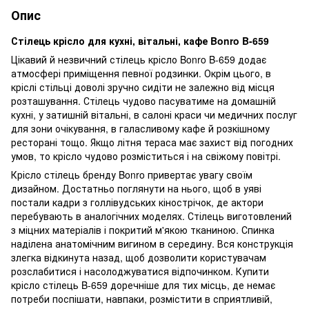
Опис
Стілець крісло для кухні, вітальні, кафе Bonro B-659
Цікавий й незвичний стілець крісло Bonro B-659 додає
атмосфері приміщення певної родзинки. Окрім цього, в
кріслі стільці доволі зручно сидіти не залежно від місця
розташування. Стілець чудово пасуватиме на домашній
кухні, у затишній вітальні, в салоні краси чи медичних послуг
для зони очікування, в галасливому кафе й розкішному
ресторані тощо. Якщо літня тераса має захист від погодних
умов, то крісло чудово розміститься і на свіжому повітрі.
Крісло стілець бренду Bonro привертає увагу своїм
дизайном. Достатньо поглянути на нього, щоб в уяві
постали кадри з голлівудських кінострічок, де актори
перебувають в аналогічних моделях. Стілець виготовлений
з міцних матеріалів і покритий м'якою тканиною. Спинка
наділена анатомічним вигином в середину. Вся конструкція
злегка відкинута назад, щоб дозволити користувачам
розслабитися і насолоджуватися відпочинком. Купити
крісло стілець B-659 доречніше для тих місць, де немає
потреби поспішати, навпаки, розмістити в сприятливій,