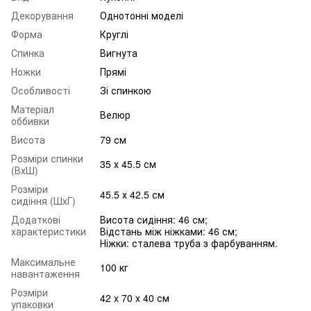
Декорування
Однотонні моделі
Форма
Круглі
Спинка
Вигнута
Ножки
Прямі
Особливості
Зі спинкою
Матеріал
Велюр
оббивки
Висота
79 см
Розміри спинки
35 х 45.5 см
(ВхШ)
Розміри
45.5 х 42.5 см
сидіння (ШхГ)
Додаткові
Висота сидіння: 46 см;
характеристики
Відстань між ніжками: 46 см;
Ніжки: сталева труба з фарбуванням.
Максимальне
100 кг
навантаження
Розміри
42 x 70 x 40 см
упаковки